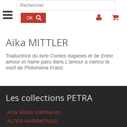
Aller au contenu principal
Rechercher
Formulaire de recherche
Aïka MITTLER
Traductrice du livre Contes tsiganes et de
Entre
amour et haine
paru dans
L'amour a vaincu la
mort
de Philomena Franz.
Les collections PETRA
Acta Stoica scientiarum
ALTER-NARRATIVES