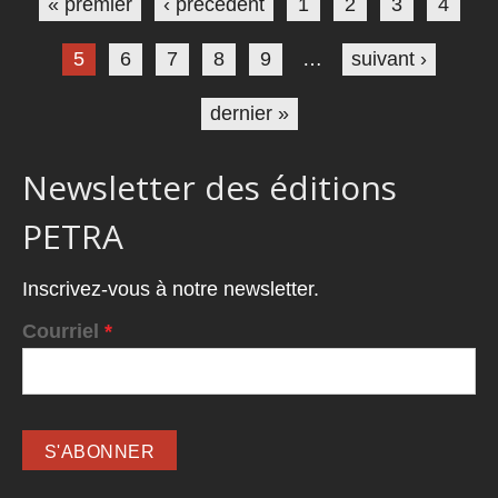
« premier
‹ précédent
1
2
3
4
5
6
7
8
9
…
suivant ›
dernier »
Newsletter des éditions
PETRA
Inscrivez-vous à notre newsletter.
Courriel
*