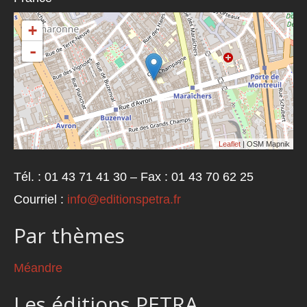
+
-
Leaflet
| OSM Mapnik
Tél. : 01 43 71 41 30 – Fax : 01 43 70 62 25
Courriel :
info@editionspetra.fr
Par thèmes
Méandre
Les éditions PETRA