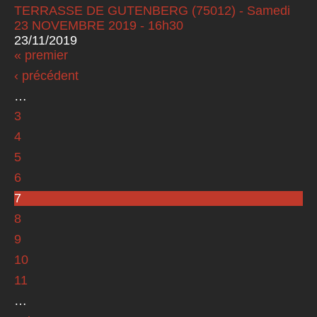
TERRASSE DE GUTENBERG (75012) - Samedi
23 NOVEMBRE 2019 - 16h30
23/11/2019
« premier
Pages
‹ précédent
…
3
4
5
6
7
8
9
10
11
…