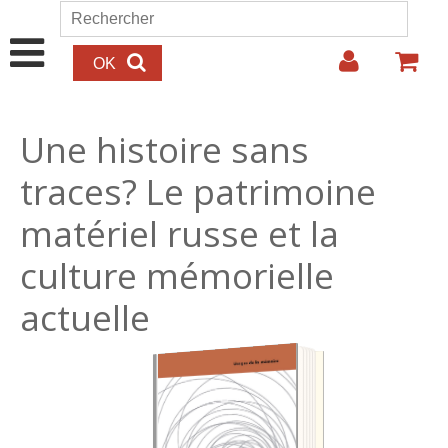
Aller au contenu principal
Rechercher
Formulaire de recherche
Une histoire sans
traces? Le patrimoine
matériel russe et la
culture mémorielle
actuelle
25.00€