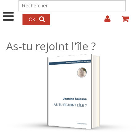
Aller au contenu principal
Rechercher
Formulaire de recherche
As-tu rejoint l'île ?
16.00€