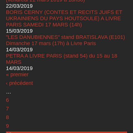
22/03/2019
BORIS CERNY (CONTES ET RECITS JUIFS ET
UKRAINIENS DU PAYS HOUTSOULE) A LIVRE
PARIS SAMEDI 17 MARS (14h)
15/03/2019
"LES DANUBIENNES" stand BRATISLAVA (E101)
Dimanche 17 mars (17h) à Livre Paris
14/03/2019
PETRA A LIVRE PARIS (stand 54) du 15 au 18
MARS
14/03/2019
« premier
Pages
‹ précédent
…
6
7
8
9