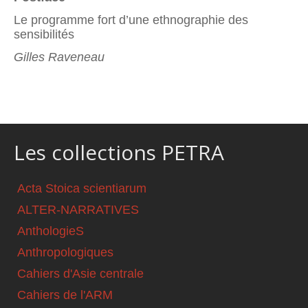
Le programme fort d’une ethnographie des
sensibilités
Gilles Raveneau
Les collections PETRA
Acta Stoica scientiarum
ALTER-NARRATIVES
AnthologieS
Anthropologiques
Cahiers d'Asie centrale
Cahiers de l'ARM