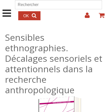
Aller au contenu principal
Rechercher
Formulaire de recherche
Sensibles
ethnographies.
Décalages sensoriels et
attentionnels dans la
recherche
anthropologique
30.00€