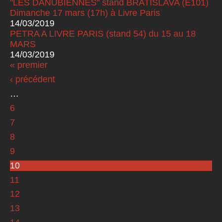
"LES DANUBIENNES" stand BRATISLAVA (E101)
Dimanche 17 mars (17h) à Livre Paris
14/03/2019
PETRA A LIVRE PARIS (stand 54) du 15 au 18
MARS
14/03/2019
« premier
Pages
‹ précédent
…
6
7
8
9
10
11
12
13