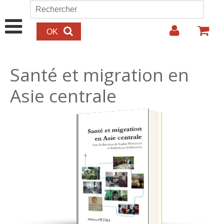
Aller au contenu principal
Rechercher
Formulaire de recherche
Santé et migration en
Asie centrale
30.00€