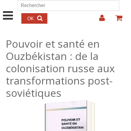
Aller au contenu principal
Rechercher
Formulaire de recherche
Pouvoir et santé en
Ouzbékistan : de la
colonisation russe aux
transformations post-
soviétiques
27.00€