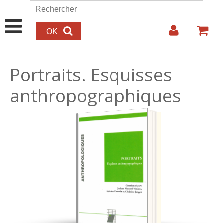
Aller au contenu principal
Rechercher
Formulaire de recherche
Portraits. Esquisses
anthropographiques
22.00€