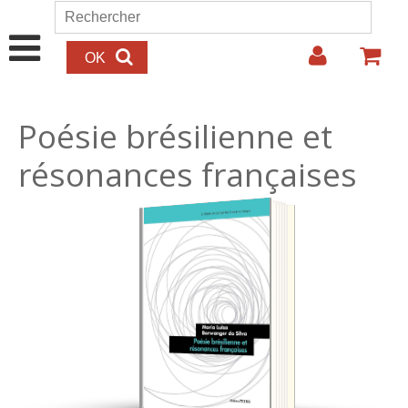
Aller au contenu principal
Rechercher
Formulaire de recherche
Poésie brésilienne et
résonances françaises
15.00€