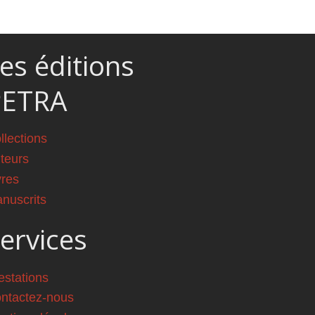
es éditions
PETRA
llections
teurs
vres
nuscrits
ervices
estations
ntactez-nous