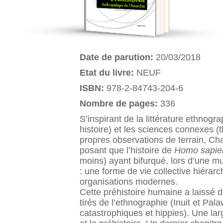
Date de parution:
20/03/2018
Etat du livre:
NEUF
ISBN:
978-2-84743-204-6
Nombre de pages:
336
S’inspirant de la littérature ethnog
histoire) et les sciences connexes (t
propres observations de terrain, Cha
posant que l’histoire de
Homo sapie
moins) ayant bifurqué, lors d’une mu
: une forme de vie collective hiérarc
organisations modernes.
Cette préhistoire humaine a laissé 
tirés de l’ethnographie (Inuit et Pal
catastrophiques et hippies). Une larg