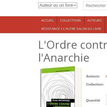
Formulaire de r
Aller au contenu principal
Rechercher
ACCUEIL
COLLECTIONS
AUTEURS
RÉSISTANCE !! L'AUTRE SALON DU LIVRE
L'Ordre cont
l'Anarchie
25.00€
Auteurs:
Collection:
Quantité