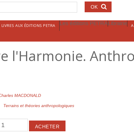
echerche
Les éditions PETRA
Librairie
LIVRES AUX ÉDITIONS PETRA
A
re l'Harmonie. Anthr
Charles MACDONALD
Terrains et théories anthropologiques