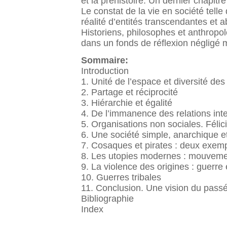
et la préhistoire. Un dernier chapitr
Le constat de la vie en société tell
réalité d’entités transcendantes et 
Historiens, philosophes et anthropol
dans un fonds de réflexion négligé 
Sommaire:
Introduction
1. Unité de l’espace et diversité des
2. Partage et réciprocité
3. Hiérarchie et égalité
4. De l’immanence des relations inte
5. Organisations non sociales. Félic
6. Une société simple, anarchique e
7. Cosaques et pirates : deux exem
8. Les utopies modernes : mouvemen
9. La violence des origines : guerre 
10. Guerres tribales
11. Conclusion. Une vision du passé
Bibliographie
Index