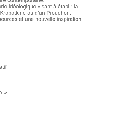
toire contemporaine.
ie idéologique visant à établir la
un Kropotkine ou d’un Proudhon.
ources et une nouvelle inspiration
tif
w »