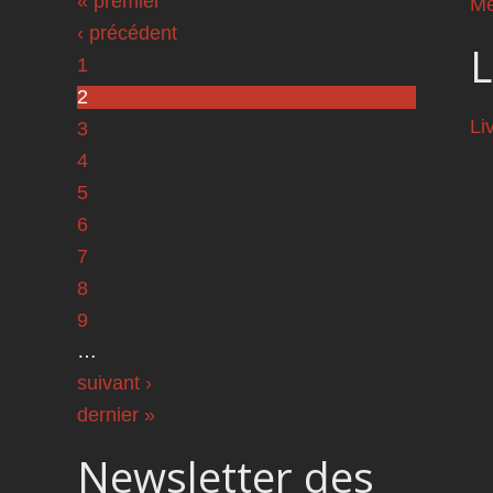
Pages
« premier
Me
‹ précédent
L
1
2
Li
3
4
5
6
7
8
9
…
suivant ›
dernier »
Newsletter des