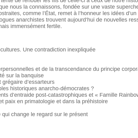
e tente de renouer les fils de celle-ci à ceux de notre his
e que nous la connaissons, fondée sur une vaste supercher
abstraites, comme l’État, remet à l’honneur les idées d’
ogues anarchistes trouvent aujourd’hui de nouvelles ress
mais immensément fertile.
 cultures. Une contradiction inexpliquée
rpersonnelles et de la transcendance du principe corpora
ité sur la banquise
t grégaire d’essarteurs
ples historiques anarcho-démocrates ?
ts d’entraide post-catastrophiques et « Famille Rainbo
et paix en primatologie et dans la préhistoire
 qui change le regard sur le présent