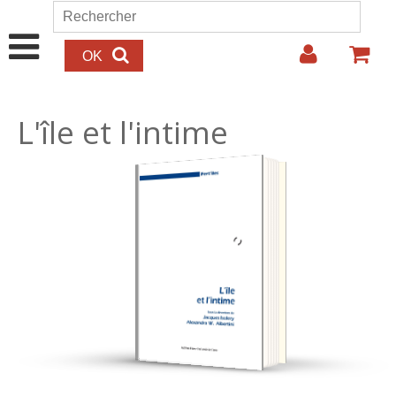
Aller au contenu principal
Rechercher
Formulaire de recherche
L'île et l'intime
25.00€