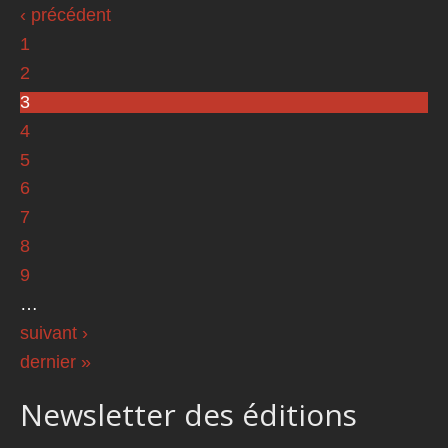
‹ précédent
1
2
3
4
5
6
7
8
9
…
suivant ›
dernier »
Newsletter des éditions