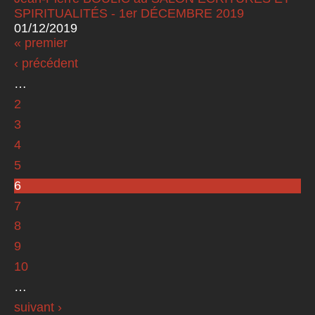
SPIRITUALITÉS - 1er DÉCEMBRE 2019
01/12/2019
« premier
Pages
‹ précédent
…
2
3
4
5
6
7
8
9
10
…
suivant ›