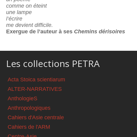
comme on éteint
une lampe
l’écrire
me devient difficile.
Exergue de l’auteur à ses
Chemins dérisoires
Les collections PETRA
Acta Stoica scientiarum
ALTER-NARRATIVES
AnthologieS
Anthropologiques
Cahiers d'Asie centrale
Cahiers de l'ARM
Centre-Asie