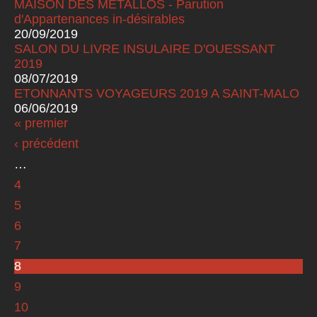
MAISON DES METALLOS - Parution
d'Appartenances in-désirables
20/09/2019
SALON DU LIVRE INSULAIRE D'OUESSANT
2019
08/07/2019
ETONNANTS VOYAGEURS 2019 A SAINT-MALO
06/06/2019
« premier
Pages
‹ précédent
…
4
5
6
7
8
9
10