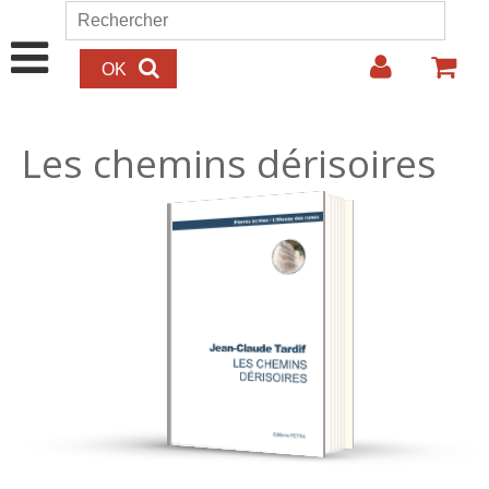
Aller au contenu principal
Rechercher
Formulaire de recherche
Les chemins dérisoires
12.00€