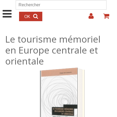
Aller au contenu principal
Rechercher
Formulaire de recherche
Le tourisme mémoriel
en Europe centrale et
orientale
28.00€