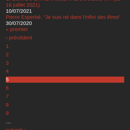
16 juillet 2021)
10/07/2021
Pierre Esperbé, "Je suis né dans l'infini des êtres"
30/07/2020
« premier
Pages
‹ précédent
1
2
3
4
5
6
7
8
9
…
suivant ›