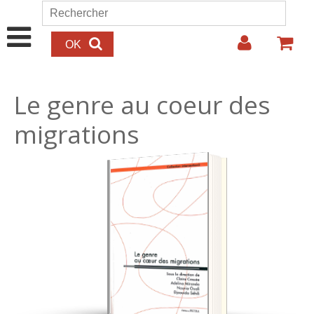
Aller au contenu principal
Rechercher
Formulaire de recherche
Le genre au coeur des
migrations
29.00€