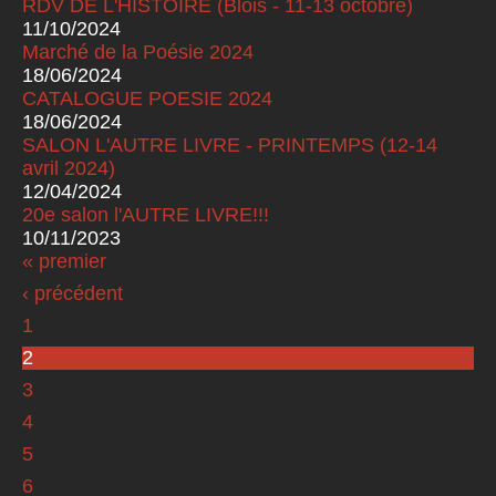
RDV DE L'HISTOIRE (Blois - 11-13 octobre)
11/10/2024
Marché de la Poésie 2024
18/06/2024
CATALOGUE POESIE 2024
18/06/2024
SALON L'AUTRE LIVRE - PRINTEMPS (12-14
avril 2024)
12/04/2024
20e salon l'AUTRE LIVRE!!!
10/11/2023
« premier
Pages
‹ précédent
1
2
3
4
5
6