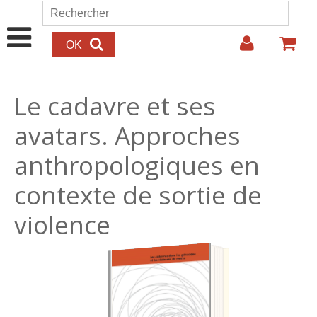
Aller au contenu principal
Rechercher
Formulaire de recherche
Le cadavre et ses
avatars. Approches
anthropologiques en
contexte de sortie de
violence
25.00€