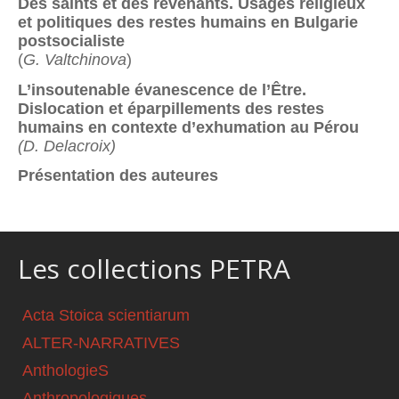
Des saints et des revenants. Usages religieux
et politiques des restes humains en Bulgarie
postsocialiste
(
G. Valtchinova
)
L’insoutenable évanescence de l’Être.
Dislocation et éparpillements des restes
humains en contexte d’exhumation au Pérou
(D. Delacroix)
Présentation des auteures
Les collections PETRA
Acta Stoica scientiarum
ALTER-NARRATIVES
AnthologieS
Anthropologiques