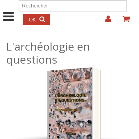
Aller au contenu principal
Rechercher
Formulaire de recherche
L'archéologie en
questions
25.00€