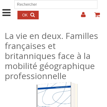
Aller au contenu principal
Rechercher
Formulaire de recherche
La vie en deux. Familles
françaises et
britanniques face à la
mobilité géographique
professionnelle
23.00€