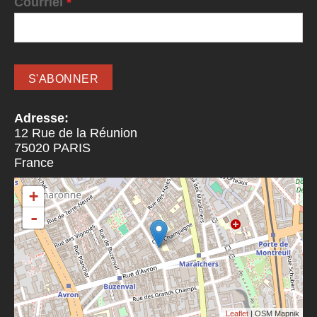
Courriel
*
Adresse:
12 Rue de la Réunion
75020
PARIS
France
+
-
Leaflet
| OSM Mapnik