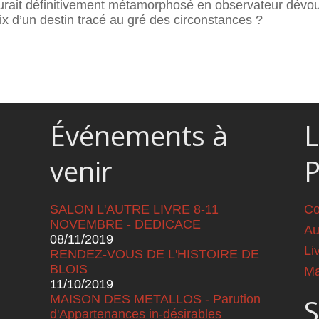
aurait définitivement métamorphosé en observateur dévoué
ix d’un destin tracé au gré des circonstances ?
Événements à
L
venir
SALON L'AUTRE LIVRE 8-11
Co
NOVEMBRE - DEDICACE
Au
08/11/2019
Li
RENDEZ-VOUS DE L'HISTOIRE DE
BLOIS
Ma
11/10/2019
MAISON DES METALLOS - Parution
S
d'Appartenances in-désirables