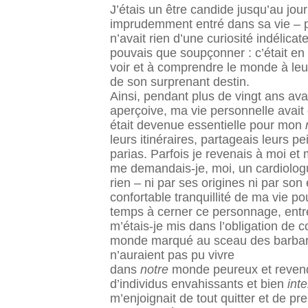
J’étais un être candide jusqu’au jour
imprudemment entré dans sa vie – po
n’avait rien d’une curiosité indélic
pouvais que soupçonner : c’était en 
voir et à comprendre le monde à leur
de son surprenant destin.
Ainsi, pendant plus de vingt ans av
aperçoive, ma vie personnelle avait 
était devenue essentielle pour mon
leurs itinéraires, partageais leurs p
parias. Parfois je revenais à moi e
me demandais-je, moi, un cardiologu
rien – ni par ses origines ni par so
confortable tranquillité de ma vie p
temps à cerner ce personnage, entre
m’étais-je mis dans l’obligation de
monde marqué au sceau des barbaries
n’auraient pas pu vivre
dans
notre
monde peureux et revendica
d’individus envahissants et bien
int
m’enjoignait de tout quitter et de pr