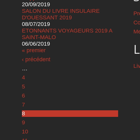
20/09/2019
SALON DU LIVRE INSULAIRE
Pr
D'OUESSANT 2019
Co
08/07/2019
ETONNANTS VOYAGEURS 2019 A
Me
SAINT-MALO
06/06/2019
L
Pages
« premier
‹ précédent
Li
…
4
5
6
7
8
9
10