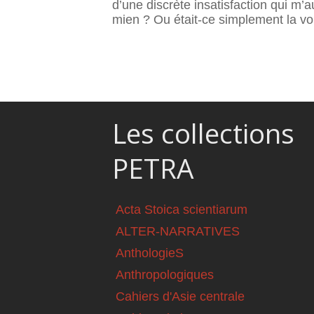
d’une discrète insatisfaction qui m’
mien ? Ou était-ce simplement la vo
Les collections
PETRA
Acta Stoica scientiarum
ALTER-NARRATIVES
AnthologieS
Anthropologiques
Cahiers d'Asie centrale