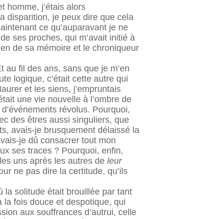
et homme, j’étais alors
a disparition, je peux dire que cela
 maintenant ce qu’auparavant je ne
de ses proches, qui m’avait initié à
dien de sa mémoire et le chroniqueur
 au fil des ans, sans que je m’en
e logique, c’était cette autre qui
aurer et les siens, j’empruntais
était une vie nouvelle à l’ombre de
n d’événements révolus. Pourquoi,
c des êtres aussi singuliers, que
ts, avais-je brusquement délaissé la
avais-je dû consacrer tout mon
x ses traces ? Pourquoi, enfin,
 les uns après les autres de
leur
ne pas dire la certitude, qu’ils
la solitude était brouillée par tant
 la fois douce et despotique, qui
ssion aux souffrances d’autrui, celle