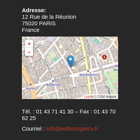
Adresse:
12 Rue de la Réunion
75020
PARIS
France
+
-
Leaflet
| OSM Mapnik
Tél. : 01 43 71 41 30 – Fax : 01 43 70
62 25
Courriel :
info@editionspetra.fr