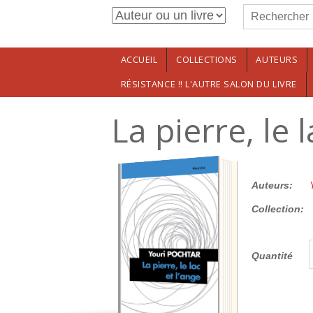
Formulaire de r
Aller au contenu principal
Rechercher
ACCUEIL
COLLECTIONS
AUTEURS
RÉSISTANCE !! L'AUTRE SALON DU LIVRE
La pierre, le 
23.00€
Auteurs:
Collection:
Quantité