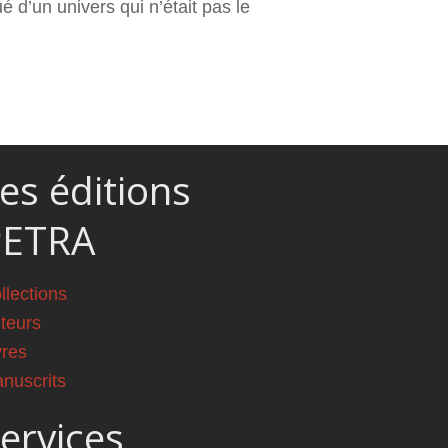
 d’un univers qui n’était pas le
es éditions
PETRA
llections
teurs
vres
nuscrits
ervices