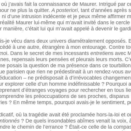
 où j’avais fait la connaissance de Maurer. Intrigué par c
ur ne plus la quitter.
A posteriori
, tant d’années après s
ate ni d’une intrusion indécente et je peux même affirmer
réalité Maurer lui-même qui m’avait invité dans le cercle 
 manière, c’était lui qui m’avait appelé à devenir le gar
ais-je vécu dans deux univers diamétralement opposés. Et
cédé à une autre, étrangère à mon entourage. Contre tout
mo
i. Dans le secret de mes incessants
entretien
s avec M
eines, repensais leurs pensées et pleurais leurs morts. C’
t me posais la question de ma présence dans ce tourbillo
e parisien que rien ne prédestinait à un rendez-vous ave
n éducation – ne prédisposait à d’irrévocables changemen
our explorer celle d’un homme indéfinissable ? Pourquoi 
prenant d’étranges voyages pour rechercher en tous lieu
 comprendre les préoccupations de ses proches, disparus
 ? En même temps, pourquoi avais-je le sentiment, pour 
tif, où la tragédie avait été proclamée hors-la-loi et où 
entionnés
? De quels insondables abîmes venait la voix, à
endre le chemin de l’errance ? Était-ce celle de la compa