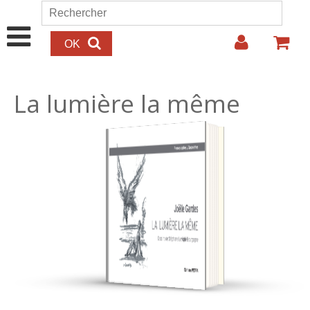
Aller au contenu principal
Rechercher
Formulaire de recherche
La lumière la même
18.00€