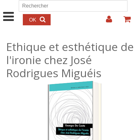
Aller au contenu principal
Rechercher
Formulaire de recherche
Ethique et esthétique de
l'ironie chez José
Rodrigues Miguéis
29.00€