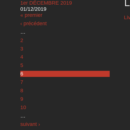
L
1er DÉCEMBRE 2019
01/12/2019
Pages
« premier
Li
‹ précédent
…
2
3
4
5
6
7
8
9
10
…
suivant ›