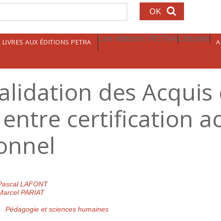
echerche
Les éditions PETRA
Librairie
LIVRES AUX ÉDITIONS PETRA
A
alidation des Acquis
: entre certification
ionnel
Pascal LAFONT
Marcel PARIAT
Pédagogie et sciences humaines