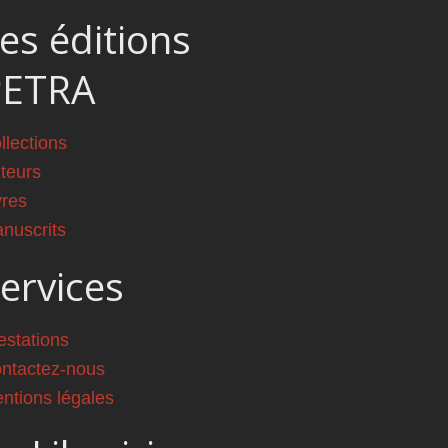
es éditions
PETRA
llections
teurs
vres
nuscrits
ervices
estations
ntactez-nous
ntions légales