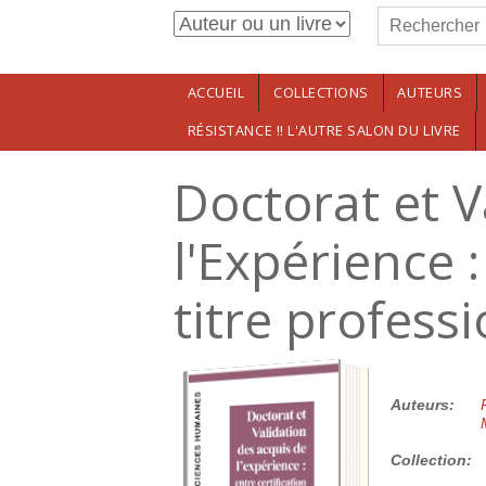
Formulaire de r
Aller au contenu principal
Rechercher
ACCUEIL
COLLECTIONS
AUTEURS
RÉSISTANCE !! L'AUTRE SALON DU LIVRE
Doctorat et V
l'Expérience 
titre profess
25.00€
Auteurs:
Collection: