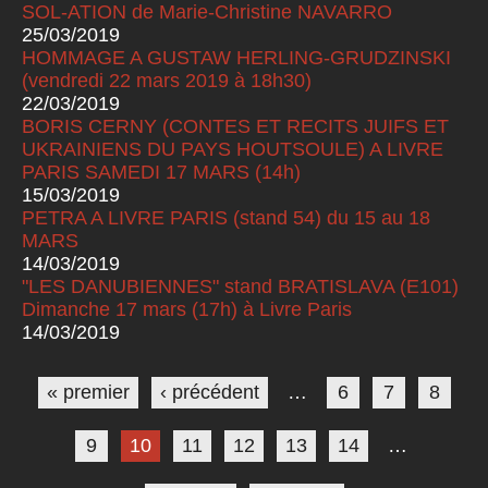
SOL-ATION de Marie-Christine NAVARRO
25/03/2019
HOMMAGE A GUSTAW HERLING-GRUDZINSKI
(vendredi 22 mars 2019 à 18h30)
22/03/2019
BORIS CERNY (CONTES ET RECITS JUIFS ET
UKRAINIENS DU PAYS HOUTSOULE) A LIVRE
PARIS SAMEDI 17 MARS (14h)
15/03/2019
PETRA A LIVRE PARIS (stand 54) du 15 au 18
MARS
14/03/2019
"LES DANUBIENNES" stand BRATISLAVA (E101)
Dimanche 17 mars (17h) à Livre Paris
14/03/2019
Pages
« premier
‹ précédent
…
6
7
8
9
10
11
12
13
14
…