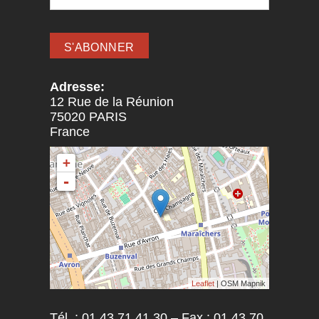
Adresse:
12 Rue de la Réunion
75020
PARIS
France
+
-
Leaflet
| OSM Mapnik
Tél. : 01 43 71 41 30 – Fax : 01 43 70