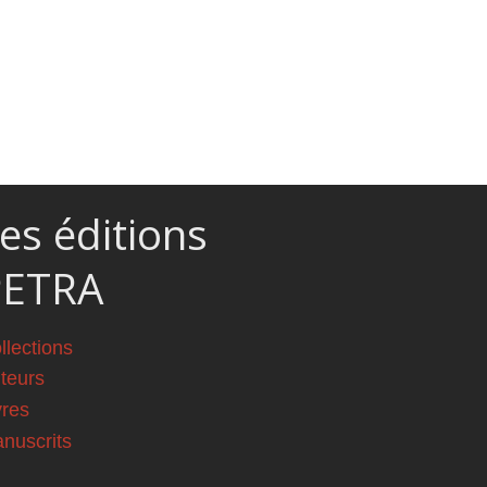
es éditions
PETRA
llections
teurs
vres
nuscrits