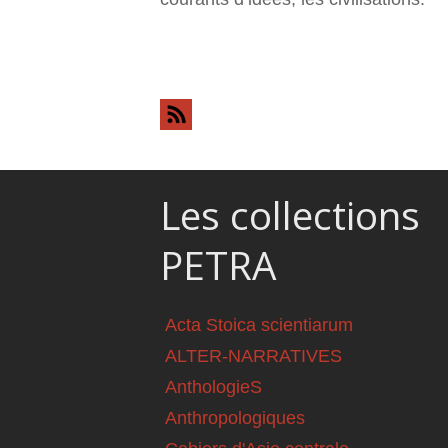
Pages
Les collections
PETRA
Acta Stoica scientiarum
ALTER-NARRATIVES
AnthologieS
Anthropologiques