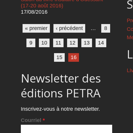
S
(17-20 août 2016)
17/08/2016
Pages
Pr
« premier
‹ précédent
…
8
Co
Me
9
10
11
12
13
14
L
15
16
Li
Newsletter des
éditions PETRA
Inscrivez-vous à notre newsletter.
Courriel
*