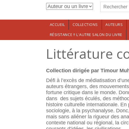
Formulaire de r
Aller au contenu principal
Rechercher
ACCUEIL
COLLECTIONS
AUTEURS
RÉSISTANCE !! L'AUTRE SALON DU LIVRE
Littérature c
Collection dirigée par Timour Muh
Défi à l’excès de médiatisation d’un
auteurs étrangers, des mouvements ou
fortune critique dans le monde. Don
dans des sujets éculés, des méthodes
histoire culturelle internationale. E
sociologie, à la psychanalyse. Donc,
mais sans aliéner la rigueur des ana
contexte national ou régional, la cir
courants d’idées, les civilisations.