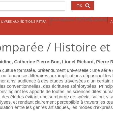
echerche
Les éditions PETRA
Librairie
LIVRES AUX ÉDITIONS PETRA
A
omparée / Histoire et 
idine, Catherine Pierre-Bon, Lionel Richard, Pierre 
e culture formatée, prétendument universelle : une série
 tendances littéraires aux implications dépassant les fr
ner ainsi audience à des études traversées d’un certain 
 conventionnelles, des écritures stéréotypées. Principe 
n privilégiant les apports de toutes les sciences dites hum
 des études évitant une surcharge de spécialisation, visan
lyses, et rendant clairement perceptible à travers les œ
culation entre les genres artistiques, les modes d’express