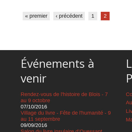
« premier
‹ précédent
1
2
Événements à
L
venir
Rendez-vous de l'histoire de Blois - 7
Co
au 9 octobre
Au
07/10/2016
Li
Village du livre - Fête de l'humanité - 9
au 11 septembre
Ma
09/09/2016
Salon du livre insulaire d’Ouessant