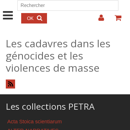
Aller au contenu principal
Rechercher
Formulaire de recherche
Les cadavres dans les
génocides et les
violences de masse
Les collections PETRA
Acta Stoica scientiarum