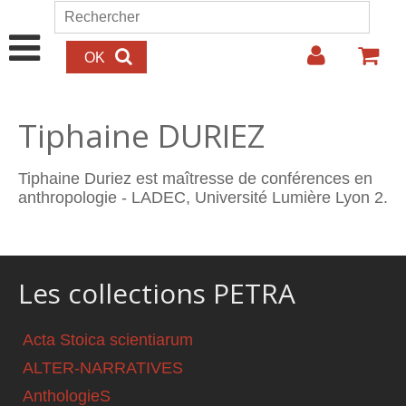
Aller au contenu principal
Rechercher
Formulaire de recherche
Tiphaine DURIEZ
Tiphaine Duriez est maîtresse de conférences en
anthropologie - LADEC, Université Lumière Lyon 2.
Les collections PETRA
Acta Stoica scientiarum
ALTER-NARRATIVES
AnthologieS