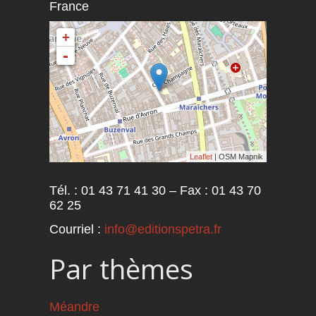
France
+
-
Leaflet
| OSM Mapnik
Tél. : 01 43 71 41 30 – Fax : 01 43 70
62 25
Courriel :
info@editionspetra.fr
Par thèmes
Méandre