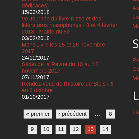
dédicaces)
Au
15/03/2018
Li
9e Journée du livre russe et des
littératures russophones - 3 et 4 février
Ma
2018 - Mairie du 5e
03/02/2018
S
Mons'Livre les 25 et 26 novembre
2017
24/11/2017
Pr
Salon de la Revue du 10 au 12
Co
novembre 2017
07/11/2017
Me
Rendez-vous de l'histoire de Blois - 6
au 8 octobre
L
01/10/2017
Pages
Li
« premier
‹ précédent
…
8
9
10
11
12
13
14