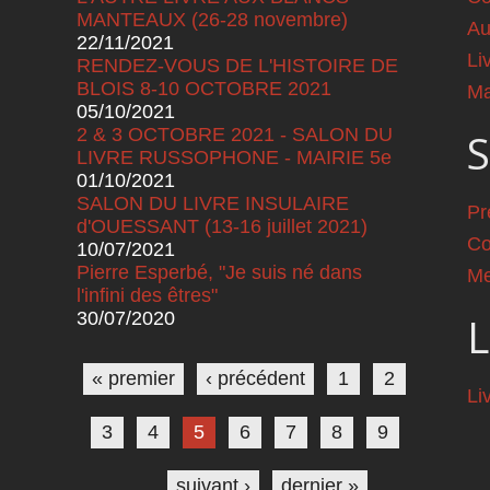
MANTEAUX (26-28 novembre)
Au
22/11/2021
Li
RENDEZ-VOUS DE L'HISTOIRE DE
BLOIS 8-10 OCTOBRE 2021
Ma
05/10/2021
2 & 3 OCTOBRE 2021 - SALON DU
S
LIVRE RUSSOPHONE - MAIRIE 5e
01/10/2021
SALON DU LIVRE INSULAIRE
Pr
d'OUESSANT (13-16 juillet 2021)
Co
10/07/2021
Pierre Esperbé, "Je suis né dans
Me
l'infini des êtres"
30/07/2020
L
Pages
« premier
‹ précédent
1
2
Li
3
4
5
6
7
8
9
…
suivant ›
dernier »