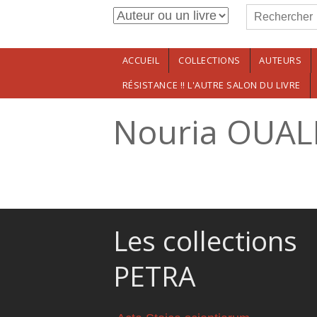
Formulaire de r
Aller au contenu principal
Rechercher
ACCUEIL
COLLECTIONS
AUTEURS
RÉSISTANCE !! L'AUTRE SALON DU LIVRE
Nouria OUAL
Les collections
PETRA