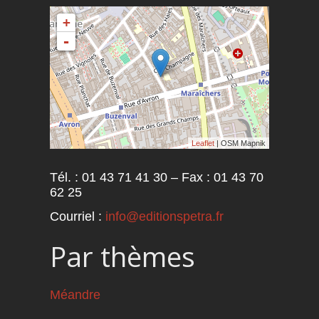
+
-
Leaflet
| OSM Mapnik
Tél. : 01 43 71 41 30 – Fax : 01 43 70
62 25
Courriel :
info@editionspetra.fr
Par thèmes
Méandre