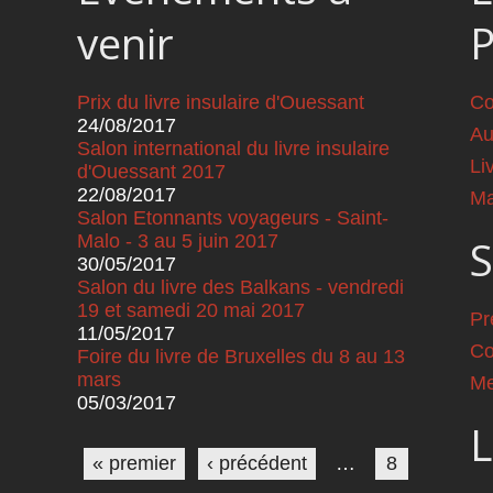
venir
Prix du livre insulaire d'Ouessant
Co
24/08/2017
Au
Salon international du livre insulaire
Li
d'Ouessant 2017
22/08/2017
Ma
Salon Etonnants voyageurs - Saint-
Malo - 3 au 5 juin 2017
S
30/05/2017
Salon du livre des Balkans - vendredi
19 et samedi 20 mai 2017
Pr
11/05/2017
Co
Foire du livre de Bruxelles du 8 au 13
mars
Me
05/03/2017
Pages
L
« premier
‹ précédent
…
8