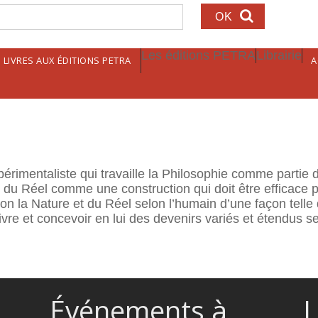
echerche
Les éditions PETRA
Librairie
LIVRES AUX ÉDITIONS PETRA
A
I
érimentaliste qui travaille la Philosophie comme partie d
tir du Réel comme une construction qui doit être efficace 
on la Nature et du Réel selon l’humain d’une façon telle
 vivre et concevoir en lui des devenirs variés et étendu
Événements à
L