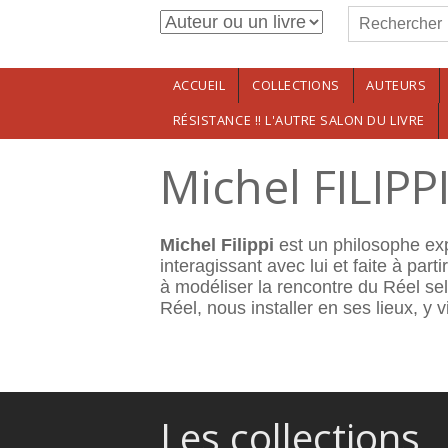
Formulaire de r
Aller au contenu principal
Rechercher
ACCUEIL
COLLECTIONS
AUTEURS
RÉSISTANCE !! L'AUTRE SALON DU LIVRE
Michel FILIPP
Michel Filippi
est un philosophe exp
interagissant avec lui et faite à par
à modéliser la rencontre du Réel sel
Réel, nous installer en ses lieux, y
Les collections