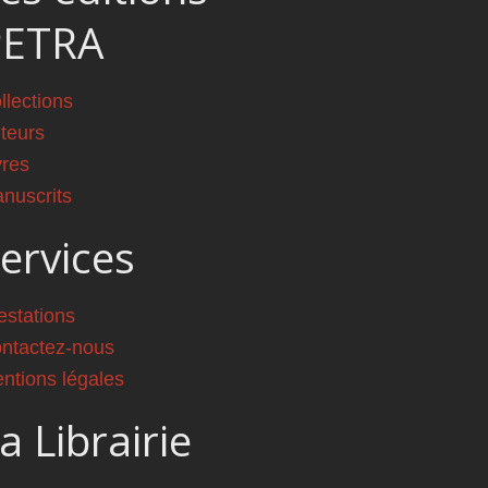
PETRA
llections
teurs
vres
nuscrits
ervices
estations
ntactez-nous
ntions légales
a Librairie