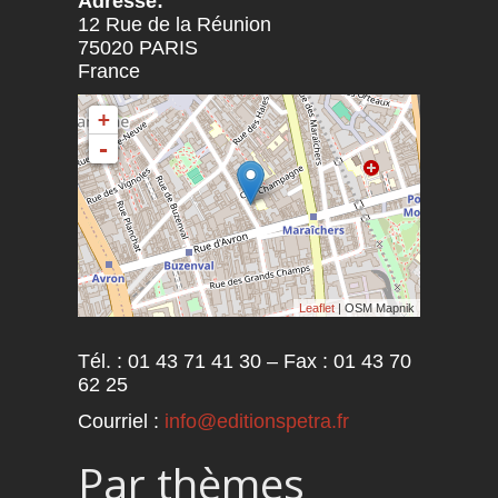
Adresse:
12 Rue de la Réunion
75020
PARIS
France
+
-
Leaflet
| OSM Mapnik
Tél. : 01 43 71 41 30 – Fax : 01 43 70
62 25
Courriel :
info@editionspetra.fr
Par thèmes