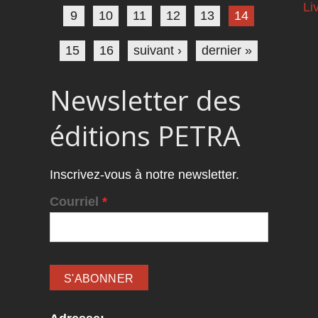
Li
9
10
11
12
13
14
15
16
suivant ›
dernier »
Newsletter des
éditions PETRA
Inscrivez-vous à notre newsletter.
Courriel
*