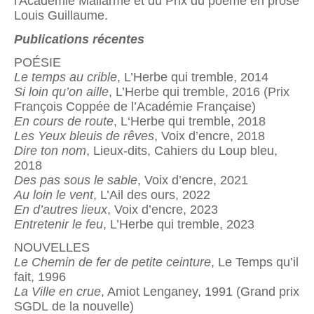
l'Académie Mallarmé et du Prix du poème en prose
Louis Guillaume.
Publications récentes
POÉSIE
Le temps au crible
, L’Herbe qui tremble, 2014
Si loin qu’on aille
, L’Herbe qui tremble, 2016 (Prix
François Coppée de l’Académie Française)
En cours de route
, L‘Herbe qui tremble, 2018
Les Yeux bleuis de rêves
, Voix d’encre, 2018
Dire ton nom
, Lieux-dits, Cahiers du Loup bleu,
2018
Des pas sous le sable
, Voix d’encre, 2021
Au loin le vent
, L’Ail des ours, 2022
En d’autres lieux
, Voix d’encre, 2023
Entretenir le feu
, L’Herbe qui tremble, 2023
NOUVELLES
Le Chemin de fer de petite ceinture
, Le Temps qu’il
fait, 1996
La Ville en crue
, Amiot Lenganey, 1991 (Grand prix
SGDL de la nouvelle)