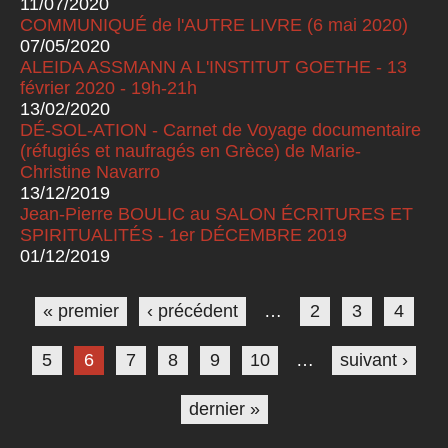
11/07/2020
COMMUNIQUÉ de l'AUTRE LIVRE (6 mai 2020)
07/05/2020
ALEIDA ASSMANN A L'INSTITUT GOETHE - 13
février 2020 - 19h-21h
13/02/2020
DÉ-SOL-ATION - Carnet de Voyage documentaire
(réfugiés et naufragés en Grèce) de Marie-
Christine Navarro
13/12/2019
Jean-Pierre BOULIC au SALON ÉCRITURES ET
SPIRITUALITÉS - 1er DÉCEMBRE 2019
01/12/2019
Pages
« premier
‹ précédent
…
2
3
4
5
6
7
8
9
10
…
suivant ›
dernier »