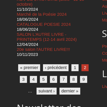
octobre)
Au
11/10/2024
Li
Marché de la Poésie 2024
18/06/2024
Ma
CATALOGUE POESIE 2024
18/06/2024
S
SALON L'AUTRE LIVRE -
PRINTEMPS (12-14 avril 2024)
12/04/2024
Pr
20e salon l'AUTRE LIVRE!!!
Co
10/11/2023
Pages
Me
« premier
‹ précédent
1
2
L
3
4
5
6
7
8
9
Li
…
suivant ›
dernier »