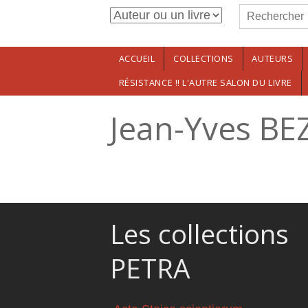
Formulaire de r
Aller au contenu principal
Rechercher
ACCUEIL
COLLECTIONS
AUTEURS
RÉSISTANCE !! L'AUTRE SALON DU LIVRE
Jean-Yves BE
Les collections
PETRA