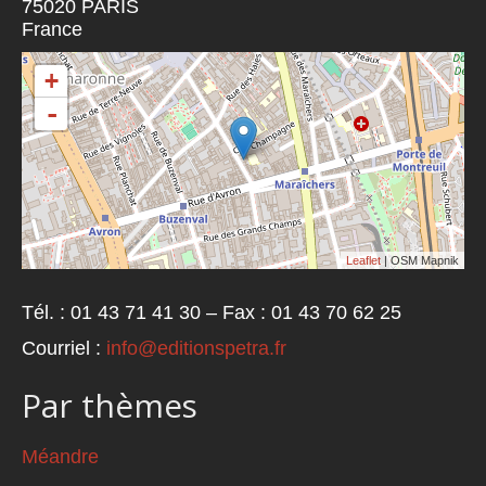
75020
PARIS
France
+
-
Leaflet
| OSM Mapnik
Tél. : 01 43 71 41 30 – Fax : 01 43 70 62 25
Courriel :
info@editionspetra.fr
Par thèmes
Méandre