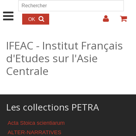
Aller au contenu principal
Rechercher
Formulaire de recherche
IFEAC - Institut Français
d'Etudes sur l'Asie
Centrale
Les collections PETRA
Acta Stoica scientiarum
ALTER-NARRATIVES