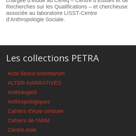
chargée d’étude au Céreq – Centre d’Études et de
Recherches sur les Qualifications – et chercheuse
associée au laboratoire LISST-Centre
d’Anthropologie Sociale.
Les collections PETRA
Acta Stoica scientiarum
ALTER-NARRATIVES
AnthologieS
Anthropologiques
Cahiers d'Asie centrale
Cahiers de l'ARM
Centre-Asie