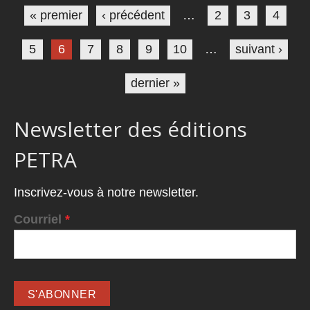
« premier
‹ précédent
…
2
3
4
5
6
7
8
9
10
…
suivant ›
dernier »
Newsletter des éditions
PETRA
Inscrivez-vous à notre newsletter.
Courriel
*