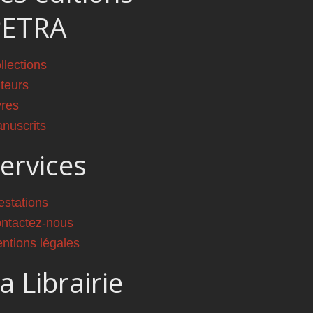
PETRA
llections
teurs
vres
nuscrits
ervices
estations
ntactez-nous
ntions légales
a Librairie