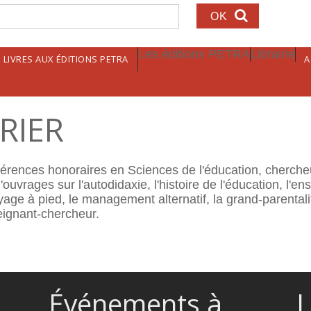
echerche
Les éditions PETRA
Librairie
LIVRES AUX ÉDITIONS PETRA
A
RRIER
férences honoraires en Sciences de l'éducation, cherche
uvrages sur l'autodidaxie, l'histoire de l'éducation, l'en
ge à pied, le management alternatif, la grand-parentalité
eignant-chercheur.
Événements à
L