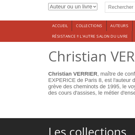
Formulaire de r
Aller au contenu principal
Rechercher
ACCUEIL
COLLECTIONS
AUTEURS
RÉSISTANCE !! L'AUTRE SALON DU LIVRE
Christian VE
Christian VERRIER
, maître de con
EXPERICE de Paris 8, est l'auteur d'o
grève des cheminots de 1995, le voya
des cours d'assises, le métier d'ens
Les collections