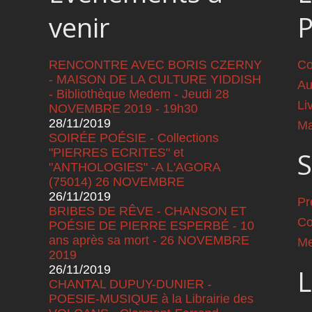
venir
RENCONTRE AVEC BORIS CZERNY
Co
- MAISON DE LA CULTURE YIDDISH
Au
- Bibliothèque Medem - Jeudi 28
Li
NOVEMBRE 2019 - 19h30
28/11/2019
Ma
SOIRÉE POÉSIE - Collections
"PIERRES ECRITES" et
S
"ANTHOLOGIES" -A L'AGORA
(75014) 26 NOVEMBRE
26/11/2019
Pr
BRIBES DE RÊVE - CHANSON ET
Co
POÉSIE DE PIERRE ESPERBÉ - 10
ans après sa mort - 26 NOVEMBRE
Me
2019
26/11/2019
L
CHANTAL DUPUY-DUNIER -
POESIE-MUSIQUE à la Librairie des