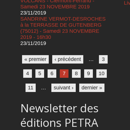
VOLCANS - Clermont-Ferrand -
Li
Samedi 23 NOVEMBRE 2019
23/11/2019
SANDRINE VERMOT-DESROCHES
à la TERRASSE DE GUTENBERG
(75012) - Samedi 23 NOVEMBRE
2019 - 16h30
23/11/2019
Pages
« premier
‹ précédent
…
3
4
5
6
7
8
9
10
11
…
suivant ›
dernier »
Newsletter des
éditions PETRA