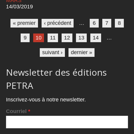
MARS
14/03/2019
Pages
« premier
‹ précédent
…
6
7
8
9
10
11
12
13
14
…
suivant ›
dernier »
Newsletter des éditions
PETRA
Inscrivez-vous à notre newsletter.
Courriel
*