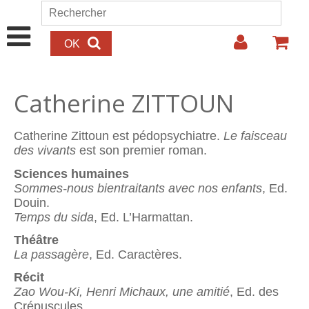
Aller au contenu principal
Rechercher
Formulaire de recherche
Catherine ZITTOUN
Catherine Zittoun est pédopsychiatre.
Le faisceau
des vivants
est son premier roman.
Sciences humaines
Sommes-nous bientraitants avec nos enfants
, Ed.
Douin.
Temps du sida
, Ed. L’Harmattan.
Théâtre
La passagère
, Ed. Caractères.
Récit
Zao Wou-Ki, Henri Michaux, une amitié
, Ed. des
Crépuscules.