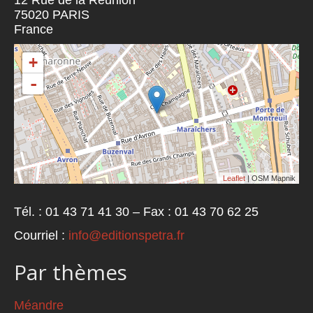
12 Rue de la Réunion
75020
PARIS
France
+
-
Leaflet
| OSM Mapnik
Tél. : 01 43 71 41 30 – Fax : 01 43 70 62 25
Courriel :
info@editionspetra.fr
Par thèmes
Méandre