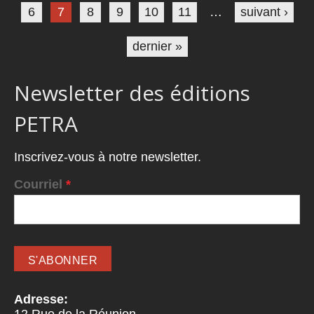
6
7
8
9
10
11
…
suivant ›
dernier »
Newsletter des éditions
PETRA
Inscrivez-vous à notre newsletter.
Courriel
*
Adresse: