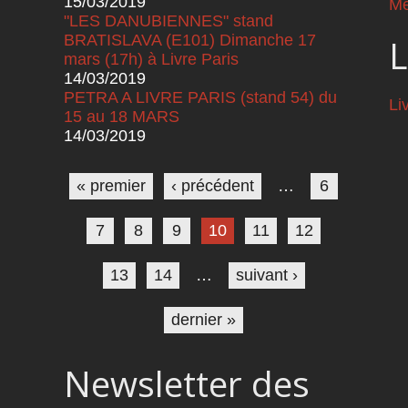
15/03/2019
Me
"LES DANUBIENNES" stand
BRATISLAVA (E101) Dimanche 17
L
mars (17h) à Livre Paris
14/03/2019
PETRA A LIVRE PARIS (stand 54) du
Li
15 au 18 MARS
14/03/2019
Pages
« premier
‹ précédent
…
6
7
8
9
10
11
12
13
14
…
suivant ›
dernier »
Newsletter des