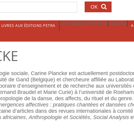
echerche
Les éditions PETRA
Librairie
LIVRES AUX ÉDITIONS PETRA
A
CKE
ogie sociale, Carine Plancke est actuellement postdoct
rsité de Gand (Belgique) et chercheure affiliée au Laborat
poraire d’enseignement et de recherche aux universités
rnand Braudel et Marie Curie) à l’université de Roeha
opologie de la danse, des affects, du rituel et du genre. 
émergences affectives : pratiques chantées et dansées c
ine d’articles dans des revues internationales à comité 
 africaines
,
Anthropo­logie et Sociétés
,
Social Analysis
e