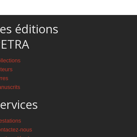
es éditions
PETRA
llections
teurs
vres
nuscrits
ervices
estations
ntactez-nous