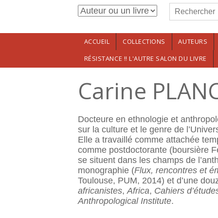
Formulaire de r
Aller au contenu principal
Rechercher
ACCUEIL
COLLECTIONS
AUTEURS
RÉSISTANCE !! L'AUTRE SALON DU LIVRE
Carine PLAN
Docteure en ethnologie et anthropol
sur la culture et le genre de l’Unive
Elle a travaillé comme attachée tem
comme postdoctorante (boursière Fe
se situent dans les champs de l’anthr
monographie (
Flux, rencontres et 
Toulouse, PUM, 2014) et d’une douza
africanistes
,
Africa
,
Cahiers d’études
Anthropological Institute
.