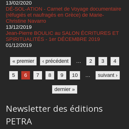
13/02/2020
DÉ-SOL-ATION - Carnet de Voyage documentaire
(réfugiés et naufragés en Grèce) de Marie-
Christine Navarro
13/12/2019
Jean-Pierre BOULIC au SALON ÉCRITURES ET
SPIRITUALITÉS - 1er DÉCEMBRE 2019
01/12/2019
Pages
« premier
‹ précédent
…
2
3
4
5
6
7
8
9
10
…
suivant ›
dernier »
Newsletter des éditions
PETRA