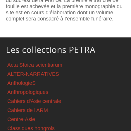
du sud-est de la France. La première tranche de
fouille est achevée et la première monographie du
site est en cours d’élaboration dont un volume
complet sera consacré à l’ensemble funéraire.
Les collections PETRA
Acta Stoica scientiarum
ALTER-NARRATIVES
AnthologieS
Anthropologiques
Cahiers d'Asie centrale
Cahiers de l'ARM
Centre-Asie
Classiques hongrois