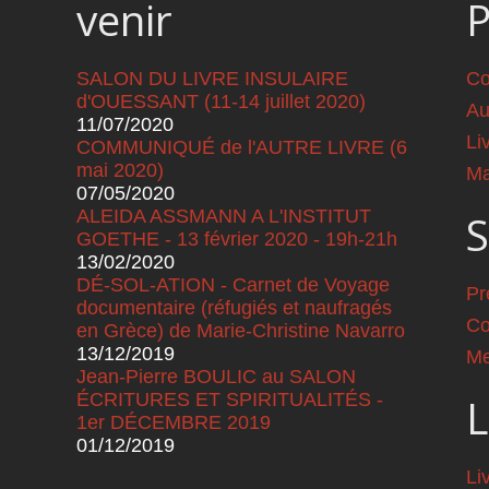
venir
SALON DU LIVRE INSULAIRE
Co
d'OUESSANT (11-14 juillet 2020)
Au
11/07/2020
Li
COMMUNIQUÉ de l'AUTRE LIVRE (6
mai 2020)
Ma
07/05/2020
ALEIDA ASSMANN A L'INSTITUT
S
GOETHE - 13 février 2020 - 19h-21h
13/02/2020
DÉ-SOL-ATION - Carnet de Voyage
Pr
documentaire (réfugiés et naufragés
Co
en Grèce) de Marie-Christine Navarro
13/12/2019
Me
Jean-Pierre BOULIC au SALON
ÉCRITURES ET SPIRITUALITÉS -
L
1er DÉCEMBRE 2019
01/12/2019
Pages
Li