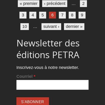
« premier
‹ précédent
…
2
3
4
5
6
7
8
9
10
…
suivant ›
dernier »
Newsletter des
éditions PETRA
Inscrivez-vous à notre newsletter.
Courriel
*