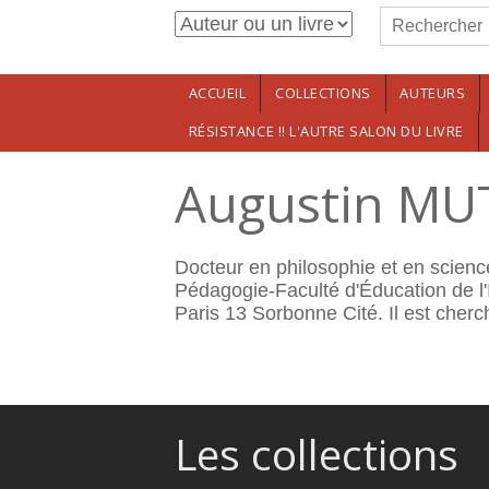
Formulaire de r
Aller au contenu principal
Rechercher
ACCUEIL
COLLECTIONS
AUTEURS
RÉSISTANCE !! L'AUTRE SALON DU LIVRE
Augustin MU
Docteur en philosophie et en science
Pédagogie-Faculté d'Éducation de l'In
Paris 13 Sorbonne Cité. Il est cher
Les collections