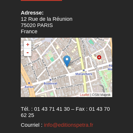
Adresse:
12 Rue de la Réunion
75020
PARIS
France
+
-
Leaflet
| OSM Mapnik
Tél. : 01 43 71 41 30 – Fax : 01 43 70
62 25
Courriel :
info@editionspetra.fr