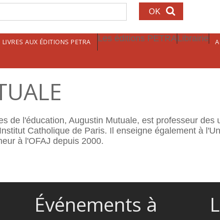
echerche
Les éditions PETRA
Librairie
LIVRES AUX ÉDITIONS PETRA
A
TUALE
s de l'éducation, Augustin Mutuale, est professeur des un
stitut Catholique de Paris. Il enseigne également à l'Univ
cheur à l'OFAJ depuis 2000.
Événements à
L