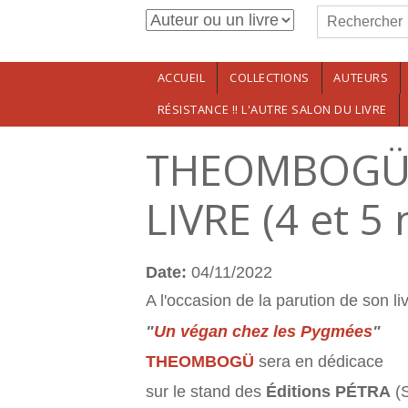
Formulaire de r
Aller au contenu principal
Rechercher
ACCUEIL
COLLECTIONS
AUTEURS
RÉSISTANCE !! L'AUTRE SALON DU LIVRE
THEOMBOGÜ E
LIVRE (4 et 5 
Date:
04/11/2022
A l'occasion de la parution de son li
"
Un végan chez les Pygmées
"
THEOMBOGÜ
sera en dédicace
sur le stand des
Éditions PÉTRA
(S