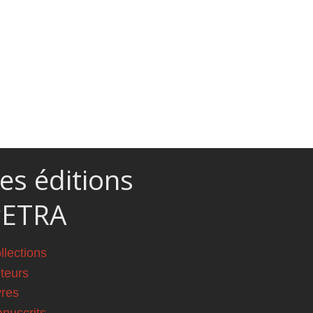
es éditions
PETRA
llections
teurs
vres