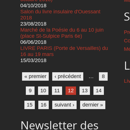
Ma
04/10/2018
Salon du livre insulaire d'Ouessant
S
2018
23/08/2018
Marché de la Poésie du 6 au 10 juin
Pr
(place St-Sulpice Paris 6e)
Co
06/06/2018
LIVRE PARIS (Porte de Versailles) du
Me
16 au 19 mars
15/03/2018
L
Pages
« premier
‹ précédent
…
8
Li
9
10
11
12
13
14
15
16
suivant ›
dernier »
Newsletter des