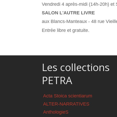
Vendredi 4 après-midi (14h-20h) e
SALON L'AUTRE LIVRE
aux Blancs-Manteaux - 48 rue Vieil
Entrée libre et gratuite.
Les collections
PETRA
Acta Stoica scientiarum
ALTER-NARRATIVES
AnthologieS