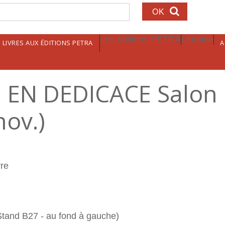
echerche
Les éditions PETRA
Librairie
LIVRES AUX ÉDITIONS PETRA
A
N DEDICACE Salon 
nov.)
vre
tand B27 - au fond à gauche)