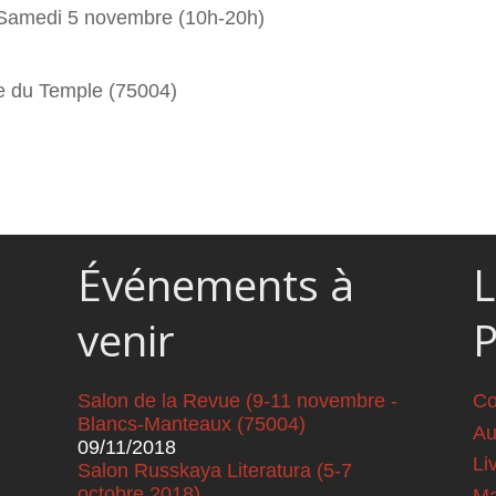
t Samedi 5 novembre (10h-20h)
le du Temple (75004)
Événements à
L
venir
Salon de la Revue (9-11 novembre -
Co
Blancs-Manteaux (75004)
Au
09/11/2018
Li
Salon Russkaya Literatura (5-7
octobre 2018)