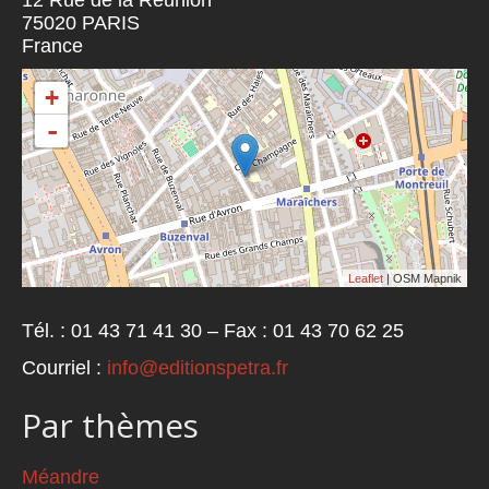
12 Rue de la Réunion
75020
PARIS
France
+
-
Leaflet
| OSM Mapnik
Tél. : 01 43 71 41 30 – Fax : 01 43 70 62 25
Courriel :
info@editionspetra.fr
Par thèmes
Méandre