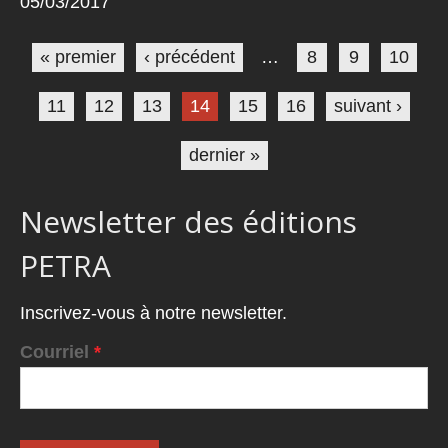
05/03/2017
Pages
« premier
‹ précédent
…
8
9
10
11
12
13
14
15
16
suivant ›
dernier »
Newsletter des éditions
PETRA
Inscrivez-vous à notre newsletter.
Courriel
*