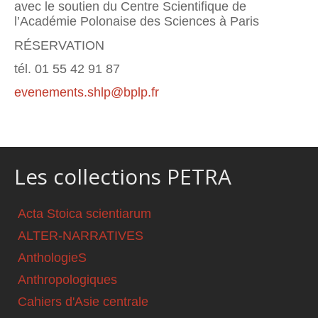
avec le soutien du Centre Scientifique de
l’Académie Polonaise des Sciences à Paris
RÉSERVATION
tél. 01 55 42 91 87
evenements.shlp@bplp.fr
Les collections PETRA
Acta Stoica scientiarum
ALTER-NARRATIVES
AnthologieS
Anthropologiques
Cahiers d'Asie centrale