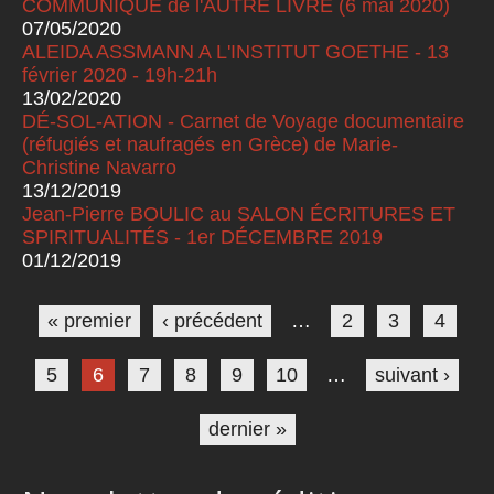
COMMUNIQUÉ de l'AUTRE LIVRE (6 mai 2020)
07/05/2020
ALEIDA ASSMANN A L'INSTITUT GOETHE - 13
février 2020 - 19h-21h
13/02/2020
DÉ-SOL-ATION - Carnet de Voyage documentaire
(réfugiés et naufragés en Grèce) de Marie-
Christine Navarro
13/12/2019
Jean-Pierre BOULIC au SALON ÉCRITURES ET
SPIRITUALITÉS - 1er DÉCEMBRE 2019
01/12/2019
Pages
« premier
‹ précédent
…
2
3
4
5
6
7
8
9
10
…
suivant ›
dernier »