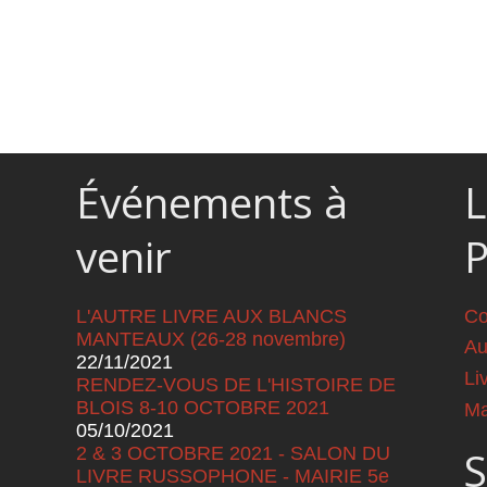
Événements à
L
venir
L'AUTRE LIVRE AUX BLANCS
Co
MANTEAUX (26-28 novembre)
Au
22/11/2021
Li
RENDEZ-VOUS DE L'HISTOIRE DE
BLOIS 8-10 OCTOBRE 2021
Ma
05/10/2021
2 & 3 OCTOBRE 2021 - SALON DU
S
LIVRE RUSSOPHONE - MAIRIE 5e