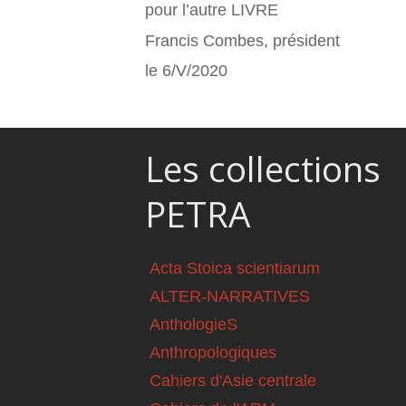
pour l’autre LIVRE
Francis Combes, président
le 6/V/2020
Les collections
PETRA
Acta Stoica scientiarum
ALTER-NARRATIVES
AnthologieS
Anthropologiques
Cahiers d'Asie centrale