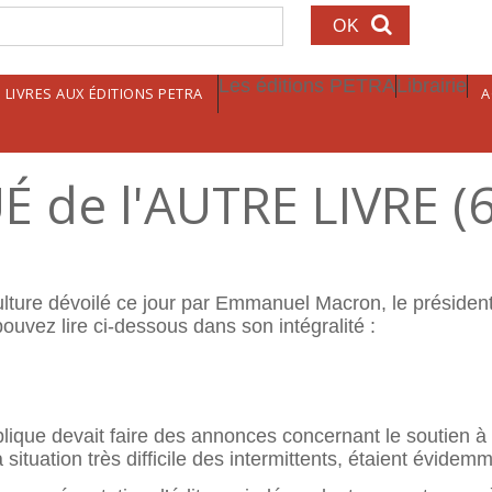
echerche
Les éditions PETRA
Librairie
LIVRES AUX ÉDITIONS PETRA
A
de l'AUTRE LIVRE (6
culture dévoilé ce jour par Emmanuel Macron, le préside
vez lire ci-dessous dans son intégralité :
lique devait faire des annonces concernant le soutien à 
ituation très difficile des intermittents, étaient évidem