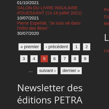
01/10/2021
SALON DU LIVRE INSULAIRE
Pr
d'OUESSANT (13-16 juillet 2021)
Co
10/07/2021
Pierre Esperbé, "Je suis né dans
Me
l'infini des êtres"
30/07/2020
L
Pages
« premier
‹ précédent
1
2
Li
3
4
5
6
7
8
9
…
suivant ›
dernier »
Newsletter des
éditions PETRA