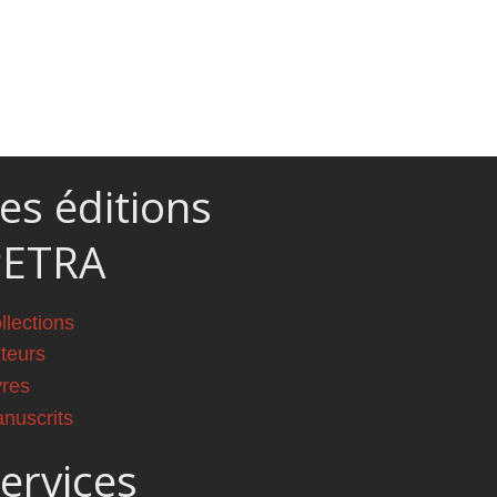
es éditions
PETRA
llections
teurs
vres
nuscrits
ervices