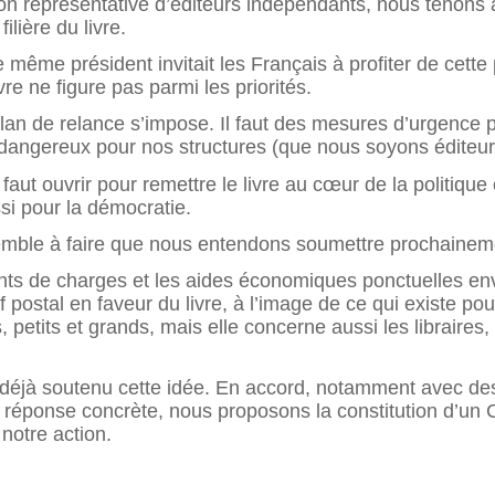
tion représentative d’éditeurs indépendants, nous tenons
lière du livre.
 même président invitait les Français à profiter de cette
ivre ne figure pas parmi les priorités.
 de relance s’impose. Il faut des mesures d’urgence pour
t dangereux pour nos structures (que nous soyons éditeurs
 faut ouvrir pour remettre le livre au cœur de la politique 
si pour la démocratie.
mble à faire que nous entendons soumettre prochaineme
ments de charges et les aides économiques ponctuelles
 postal en faveur du livre, à l’image de ce qui existe po
petits et grands, mais elle concerne aussi les libraires, l
t déjà soutenu cette idée. En accord, notamment avec des
e réponse concrète, nous proposons la constitution d’un C
 notre action.