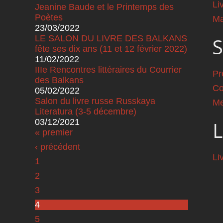
Li
Jeanine Baude et le Printemps des
Poètes
Ma
23/03/2022
LE SALON DU LIVRE DES BALKANS
S
fête ses dix ans (11 et 12 février 2022)
11/02/2022
IIIe Rencontres littéraires du Courrier
Pr
des Balkans
Co
05/02/2022
Salon du livre russe Russkaya
Me
Literatura (3-5 décembre)
03/12/2021
L
Pages
« premier
‹ précédent
Li
1
2
3
4
5