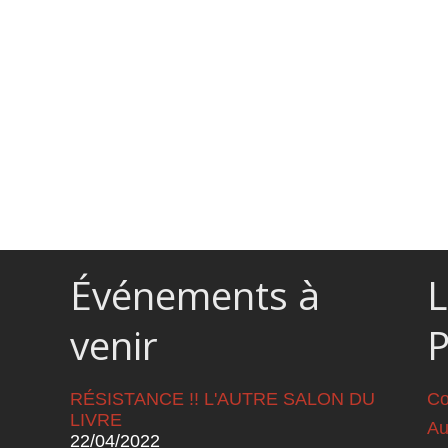
Événements à
L
venir
RÉSISTANCE !! L'AUTRE SALON DU
Co
LIVRE
Au
22/04/2022