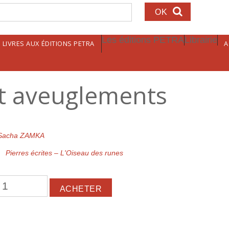
echerche
Les éditions PETRA
Librairie
LIVRES AUX ÉDITIONS PETRA
A
t aveuglements
Sacha ZAMKA
Pierres écrites – L'Oiseau des runes