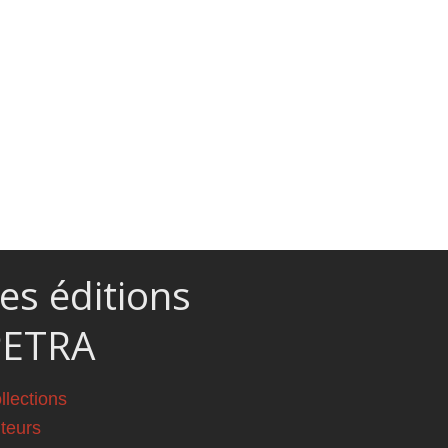
es éditions
PETRA
llections
teurs