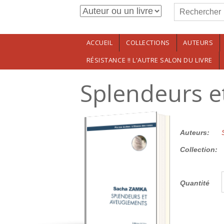
Formulaire de r
Aller au contenu principal
Rechercher
ACCUEIL
COLLECTIONS
AUTEURS
RÉSISTANCE !! L'AUTRE SALON DU LIVRE
Splendeurs e
12.00€
Auteurs:
Collection:
Quantité