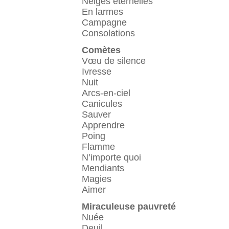
Neiges éternelles
En larmes
Campagne
Consolations
Comètes
Vœu de silence
Ivresse
Nuit
Arcs-en-ciel
Canicules
Sauver
Apprendre
Poing
Flamme
N’importe quoi
Mendiants
Magies
Aimer
Miraculeuse pauvreté
Nuée
Deuil