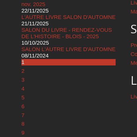
Li
nov. 2025
22/11/2025
Ma
L'AUTRE LIVRE SALON D'AUTOMNE
21/11/2025
S
SALON DU LIVRE - RENDEZ-VOUS
DE L'HISTOIRE - BLOIS - 2025
10/10/2025
Pr
SALON L'AUTRE LIVRE D'AUTOMNE
Co
08/11/2024
Pages
1
Me
2
L
3
4
Li
5
6
7
8
9