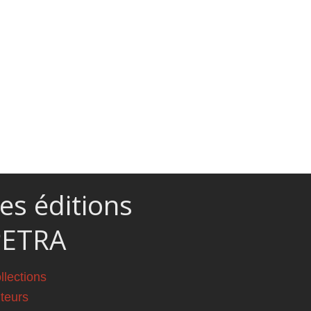
es éditions
PETRA
llections
teurs