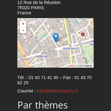
12 Rue de la Réunion
75020
PARIS
France
+
-
Leaflet
| OSM Mapnik
Tél. : 01 43 71 41 30 – Fax : 01 43 70
62 25
Courriel :
info@editionspetra.fr
Par thèmes