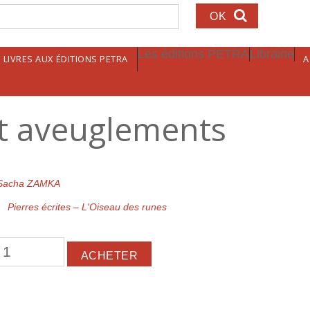
echerche
Les éditions PETRA
Librairie
LIVRES AUX ÉDITIONS PETRA
A
t aveuglements
Sacha ZAMKA
Pierres écrites – L'Oiseau des runes