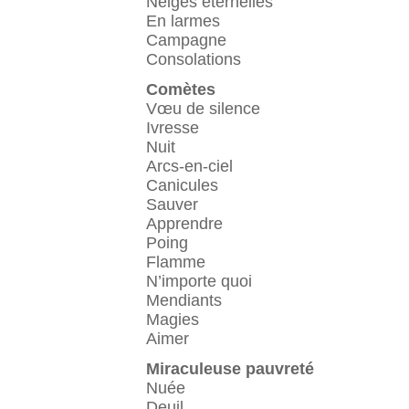
Neiges éternelles
En larmes
Campagne
Consolations
Comètes
Vœu de silence
Ivresse
Nuit
Arcs-en-ciel
Canicules
Sauver
Apprendre
Poing
Flamme
N’importe quoi
Mendiants
Magies
Aimer
Miraculeuse pauvreté
Nuée
Deuil