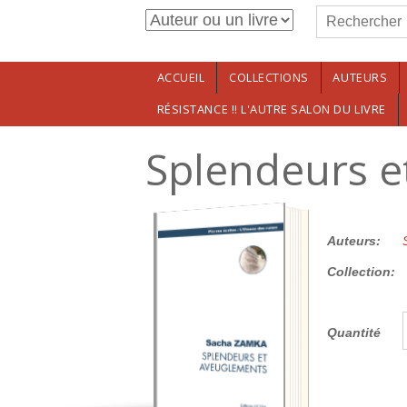
Formulaire de r
Aller au contenu principal
Rechercher
ACCUEIL
COLLECTIONS
AUTEURS
RÉSISTANCE !! L'AUTRE SALON DU LIVRE
Splendeurs e
12.00€
Auteurs:
Collection:
Quantité